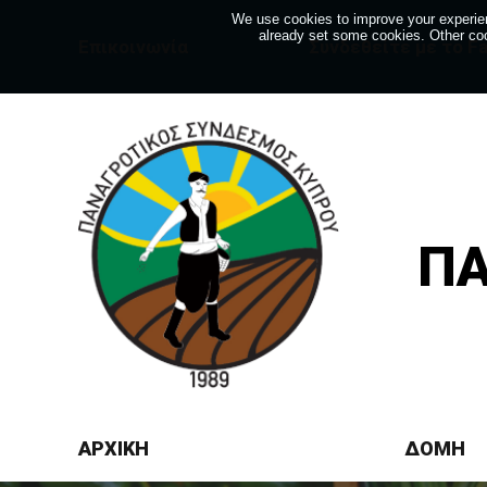
We use cookies to improve your experien
already set some cookies. Other coo
Eπικοινωνία
Συνδεθείτε με το F
ΠΑ
ΑΡΧΙΚΗ
ΔΟΜΗ