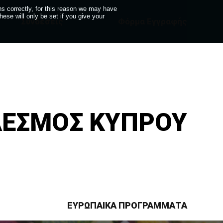
s correctly, for this reason we may have
se will only be set if you give your
Συνδέσεις
Φόρμα Εγγραφής
ΔΕΣΜΟΣ ΚΥΠΡΟΥ
ΕΥΡΩΠΑΙΚΑ ΠΡΟΓΡΑΜΜΑΤΑ