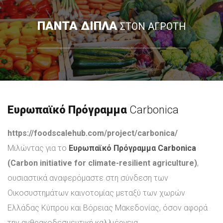
ΠΑΝΤΑ ΔΙΠΛΑ
ΣΤΟΝ ΑΓΡΟΤΗ
Ευρωπαϊκό Πρόγραμμα
Carbonica
https://foodscalehub.com/project/carbonica/
Μιλώντας για το
Ευρωπαϊκό Πρόγραμμα Carbonica
(Carbon initiative for climate-resilient agriculture)
,
ουσιαστικά αναφερόμαστε στη σύνδεση των
Οικοσυστημάτων καινοτομίας μεταξύ των χωρών
Ελλάδας Κύπρου και Βόρειας Μακεδονίας, όσον αφορά
την ανθρακοδεσμευτική καλλιέργεια.