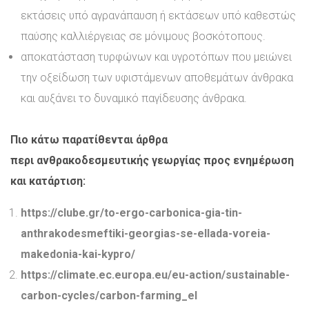
εκτάσεις υπό αγρανάπαυση ή εκτάσεων υπό καθεστώς
παύσης καλλιέργειας σε μόνιμους βοσκότοπους.
αποκατάσταση τυρφώνων και υγροτόπων που μειώνει
την οξείδωση των υφιστάμενων αποθεμάτων άνθρακα
και αυξάνει το δυναμικό παγίδευσης άνθρακα.
Πιο κάτω παρατίθενται άρθρα
περι ανθρακοδεσμευτικής γεωργίας προς ενημέρωση
και κατάρτιση:
https://clube.gr/to-ergo-carbonica-gia-tin-
anthrakodesmeftiki-georgias-se-ellada-voreia-
makedonia-kai-kypro/
https://climate.ec.europa.eu/eu-action/sustainable-
carbon-cycles/carbon-farming_el