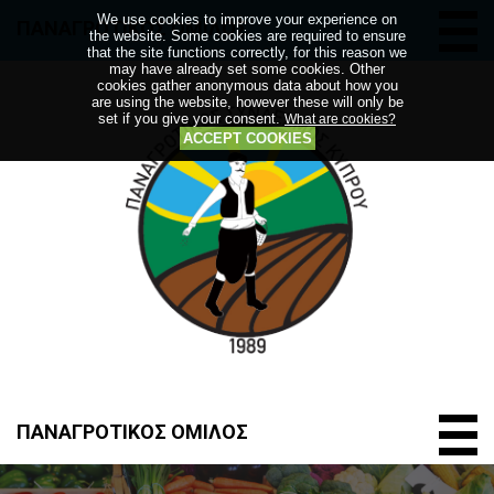
We use cookies to improve your experience on
ΠΑΝΑΓΡΟΤΙΚΟΣ ΟΜΙΛΟΣ
the website. Some cookies are required to ensure
that the site functions correctly, for this reason we
may have already set some cookies. Other
cookies gather anonymous data about how you
are using the website, however these will only be
set if you give your consent.
What are cookies?
ACCEPT COOKIES
ΠΑΝΑΓΡΟΤΙΚΟΣ ΟΜΙΛΟΣ