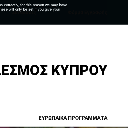
s correctly, for this reason we may have
se will only be set if you give your
Συνδέσεις
Φόρμα Εγγραφής
ΔΕΣΜΟΣ ΚΥΠΡΟΥ
ΕΥΡΩΠΑΙΚΑ ΠΡΟΓΡΑΜΜΑΤΑ