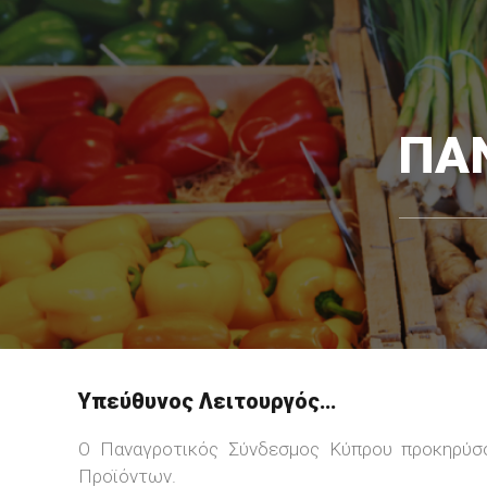
ΠΑ
Υπεύθυνος Λειτουργός…
Ο Παναγροτικός Σύνδεσμος Κύπρου προκηρύσ
Προϊόντων.