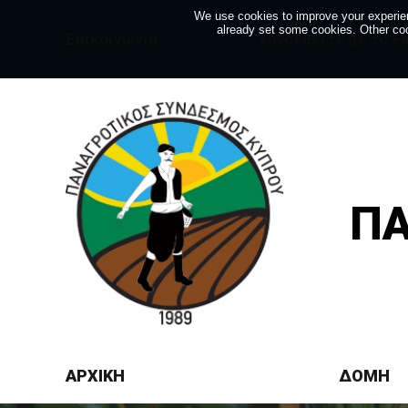
We use cookies to improve your experien
already set some cookies. Other coo
Eπικοινωνία
Συνδεθείτε με το F
ΠΑ
ΑΡΧΙΚΗ
ΔΟΜΗ